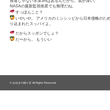
推進じゃない水深3mはあるんだから。底が深い。
NASAの最新監視衛星でも無理だね。
すっぽんこと？
いやいや。 アメリカのミシシッピから日本侵略のた
り込まれたスッパイよ。
だからスッポンでしょ？
だーから。 もういい
© みゆきの独り言 All Rights Reserved.