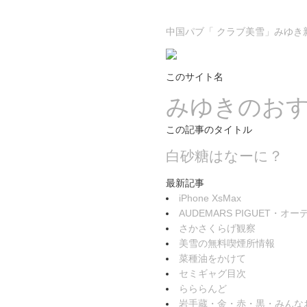
中国パブ「 クラブ美雪」みゆき
このサイト名
みゆきのお
この記事のタイトル
白砂糖はなーに？
最新記事
iPhone XsMax
AUDEMARS PIGUET・
さかさくらげ観察
美雪の無料喫煙所情報
菜種油をかけて
セミギャグ目次
らららんど
岩手蔵・金・赤・黒・みんな