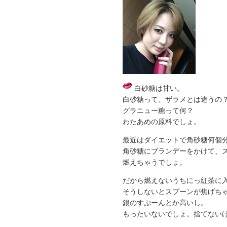
白砂糖は甘い。
白砂糖って、ザラメとは違うの
グラニュー糖って何？
わたあめの原料でしょ。
最近はダイエットで角砂糖何個
角砂糖にブランデーをかけて、
燃えちゃうでしょ。
だから燃えないうちにっ紅茶に
そうしないとスプーンが焦げち
銀のすぷーんとか高いし。
もったいないでしょ。捨てない