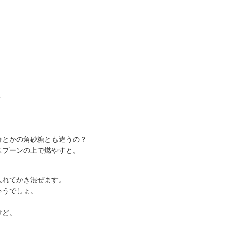
？
分とかの角砂糖とも違うの？
スプーンの上で燃やすと。
入れてかき混ぜます。
ゃうでしょ。
けど。