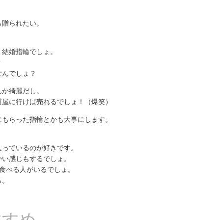
。
ら贈られたい。
。結婚指輪でしょ。
？
なんでしょ？
んか綺麗だし。
質屋に行けば売れるでしょ！（爆笑）
にもらった指輪とかも大事にします。
入っているのが好きです。
かい感じもするでしょ。
判食べる人がいるでしょ。
ら。
すすめ